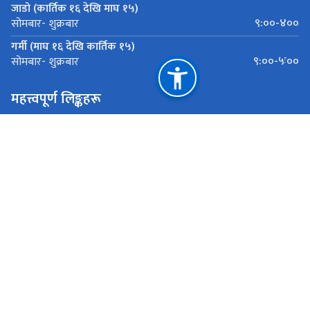
जाडो (कार्तिक १६ देखि माघ १५)
९:००-४००
सोमबार- शुक्रबार
गर्मी (माघ १६ देखि कार्तिक १५)
९:००-५ः००
सोमबार- शुक्रबार
महत्त्वपूर्ण लिङ्कहरू
मुख्यमन्त्री तथा मन्त्रीपरिषद्को कार्यालय
मन्त्रालयको इमेल ठेगाना - molmacbiratnagar@gmail.com
ई हाजिरी प्रणाली
राष्ट्रिय प्राकृतिक स्रोत तथा वित्त आयोग
विराटनगर, नेपाल
९८५१३१३१११