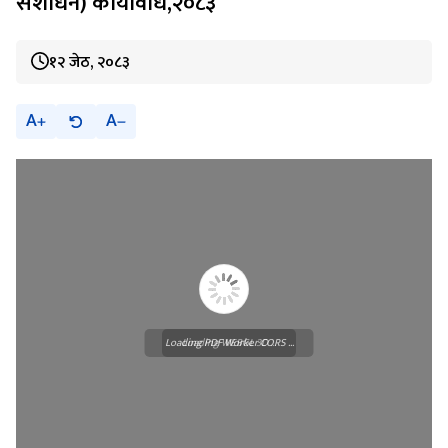
संशोधन) कार्यविधि,२०८३
१२ जेठ, २०८३
A
A
Loading PDF Worker CORS ...
Loading WEBGL 3D ...