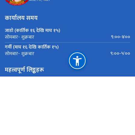
कार्यालय समय
जाडो (कार्तिक १६ देखि माघ १५)
९:००-४००
सोमबार- शुक्रबार
गर्मी (माघ १६ देखि कार्तिक १५)
९:००-५ः००
सोमबार- शुक्रबार
महत्त्वपूर्ण लिङ्कहरू
मुख्यमन्त्री तथा मन्त्रीपरिषद्को कार्यालय
मन्त्रालयको इमेल ठेगाना - molmacbiratnagar@gmail.com
ई हाजिरी प्रणाली
राष्ट्रिय प्राकृतिक स्रोत तथा वित्त आयोग